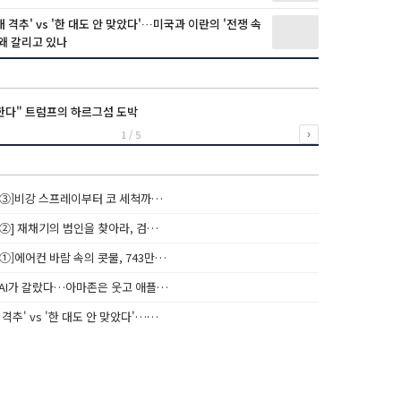
 3대 격추' vs '한 대도 안 맞았다'…미국과 이란의 '전쟁 속
 왜 갈리고 있나
한다" 트럼프의 하르그섬 도박
1 / 5
›
③]비강 스프레이부터 코 세척까…
②] 재채기의 범인을 찾아라, 검…
①]에어컨 바람 속의 콧물, 743만…
AI가 갈랐다…아마존은 웃고 애플…
3대 격추' vs '한 대도 안 맞았다'……