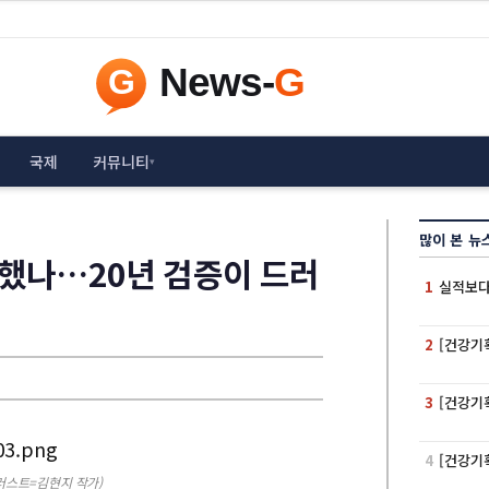
국제
커뮤니티
▾
많이 본 뉴
못했나…20년 검증이 드러
1
실적보다
2
[건강기획
3
[건강기획
4
[건강기
러스트=김현지 작가)