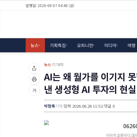
발행일: 2026-08-07 04:48 (금)
뉴스
기획특집
오피니언
미디어
여행
▾
▾
▾
▾
뉴스
/
IT/과학
AI는 왜 월가를 이기지 
낸 생성형 AI 투자의 현실
가
박형록
기자
|
입력 2026.06.26 11:52
|
댓글 0
이미지 삽화이다.(일