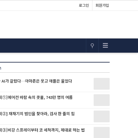
로그인
회원가입
⚲
☰
스
 AI가 갈랐다…아마존은 웃고 애플은 울었다
①]에어컨 바람 속의 콧물, 743만 명의 여름
②] 재채기의 범인을 찾아라, 검사 한 줄의 힘
획③]비강 스프레이부터 코 세척까지, 제대로 하는 법