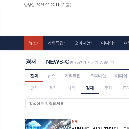
발행일: 2026-08-07 11:43 (금)
뉴스
기획특집
오피니언
미디어
여
▾
▾
▾
▾
경제 — NEWS-G
총 76건의 기사가 있습니다.
전체
뉴스
기획특집
오피니언
미디어
전체
정치
사회
경제
문화
IT
경제