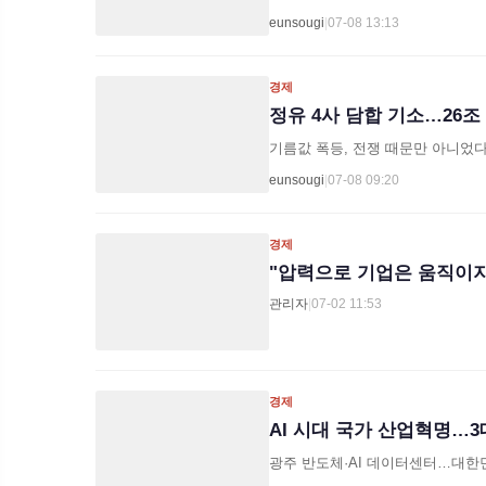
eunsougi
|
07-08 13:13
경제
정유 4사 담합 기소…26조
기름값 폭등, 전쟁 때문만 아니었
eunsougi
|
07-08 09:20
경제
"압력으로 기업은 움직이지
관리자
|
07-02 11:53
경제
AI 시대 국가 산업혁명…
광주 반도체·AI 데이터센터…대한