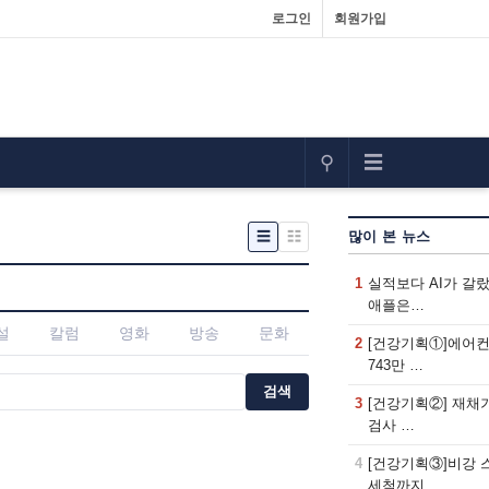
로그인
회원가입
⚲
☰
☰
☷
많이 본 뉴스
1
실적보다 AI가 갈
애플은…
설
칼럼
영화
방송
문화
2
[건강기획①]에어컨
743만 …
검색
3
[건강기획②] 재채
검사 …
4
[건강기획③]비강 
세척까지,…