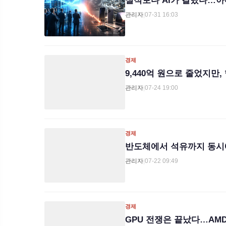
실적보다 AI가 갈랐다…아
관리자
|
07-31 16:03
경제
9,440억 원으로 줄었지
관리자
|
07-24 19:00
경제
반도체에서 석유까지 동시에
관리자
|
07-22 09:49
경제
GPU 전쟁은 끝났다…AMD