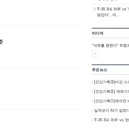
5
'F-35 3대 격추' vs
맞았다'…미…
미디어
준
"석유를 원한다" 트럼
‹
주요뉴스
[건강기획③]비강 스
[건강기획②] 재채기
[건강기획①]에어컨 바
실적보다 AI가 갈랐
'F-35 3대 격추' vs