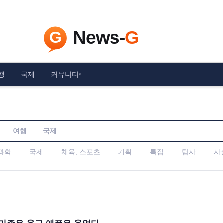
행
국제
커뮤니티
▾
여행
국제
/과학
국제
체육, 스포츠
기획
특집
탐사
사